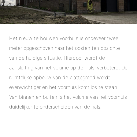
Het nieuw te bouwen voorhuis is ongeveer twee
meter opgeschoven naar het oosten ten opzichte
van de huidige situatie. Hierdoor wordt de
aansluiting van het volume op de ‘hals’ verbeterd. De
ruimtelijke opbouw van de plattegrond wordt
evenwichtiger en het voorhuis komt los te staan.
Van binnen en buiten is het volume van het voorhuis
duidelijker te onderscheiden van de hals.