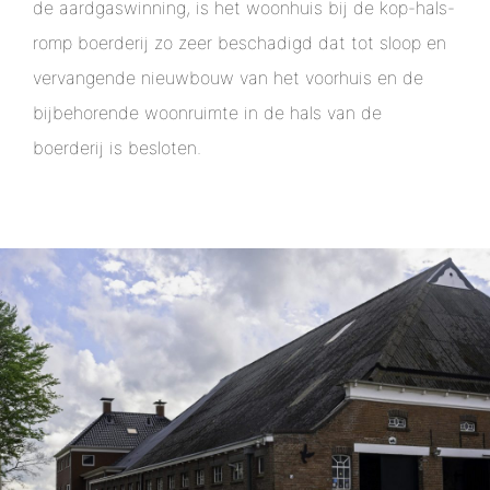
de aardgaswinning, is het woonhuis bij de kop-hals-
romp boerderij zo zeer beschadigd dat tot sloop en
vervangende nieuwbouw van het voorhuis en de
bijbehorende woonruimte in de hals van de
boerderij is besloten.