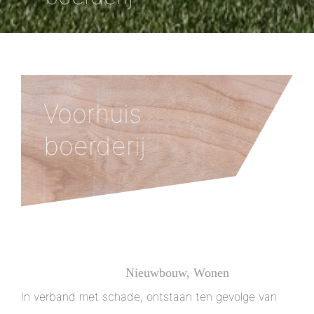
Voorhuis
boerderij
1 augustus 2018
Nieuwbouw
,
Wonen
Door
Geir Eide
In verband met schade, ontstaan ten gevolge van