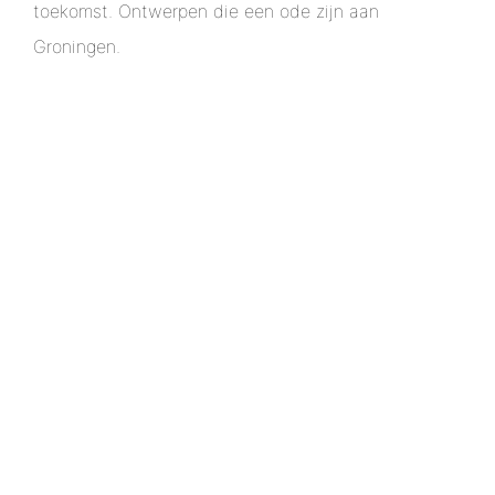
toekomst. Ontwerpen die een ode zijn aan
Groningen.
Aspecten om rekening mee
te houden
Naast comfort, vormgeving en omgeving, houden wij
– als u dat wilt – bij het ontwerpen van uw woning
ook rekening met aspecten zoals duurzaamheid, het
gemak van onderhoud, aanpasbaarheid aan
veranderende wensen en (energie)kosten. Uiteraard
ontwerpen wij uw woning binnen de mogelijkheden
die de locatie en het bestemmingsplan bieden.