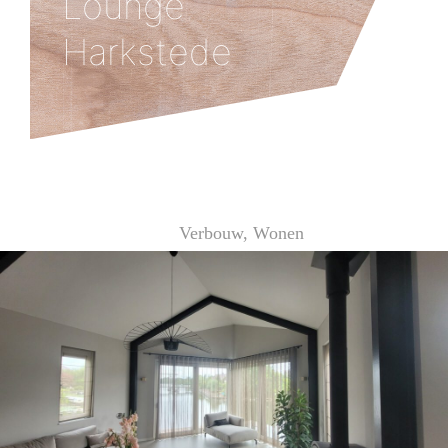
Lounge
Harkstede
26 september 2025
Verbouw
,
Wonen
Door
Rene Wubs